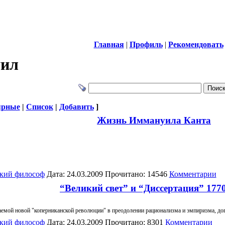
Главная
|
Профиль
|
Рекомендовать
уил
ярные
|
Список
|
Добавить
]
Жизнь Иммануила Канта
кий философ
Дата: 24.03.2009 Прочитано: 14546
Комментарии
“Великий свет” и “Диссертация” 1770
ваемой новой "коперниканской революции" в преодолении рационализма и эмпиризма, до
кий философ
Дата: 24.03.2009 Прочитано: 8301
Комментарии