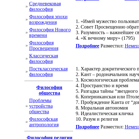
Cредневековая
философия
Философия эпохи
1. «Имей мужество пользоват
возрождения
2. Совет Просвещению обрат
Философия Нового
3. Разумность – важнейшее с
времени
4. «К вечному миру» (1795)
Философия
Подробнее
Разместил:
Немец
Просвещения
Классическая
философия
Постклассическая
1. Характер докритического 
философия
2. Кант – родоначальник нау
3. Космологическая проблема
4. Пространство и время
Философия
5. Разгадка тайны “звездного
общества
6. Коперниканская или Птол
Проблемы
7. Пробуждение Канта от “до
устройства
8. Моральная автономия
общества
9. Идеалистическая кличка
Философская
10. Разум и религия
антропология
Подробнее
Разместил:
Немец
Философия религии