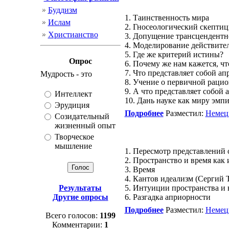
Буддизм
1. Таинственность мира
Ислам
2. Гносеологический скептиц
Христианство
3. Допущение трансцендентн
4. Моделирование действите
5. Где же критерий истины?
Опрос
6. Почему же нам кажется, ч
7. Что представляет собой а
Мудрость - это
8. Учение о первичной раци
9. А что представляет собо
Интеллект
10. Дань науке как миру эмп
Эрудиция
Подробнее
Разместил:
Немец
Созидательный
жизненный опыт
Творческое
мышление
1. Пересмотр представлений
2. Пространство и время ка
3. Время
4. Кантов идеализм (Сергий 
Результаты
5. Интуиции пространства и 
Другие опросы
6. Разгадка априорности
Подробнее
Разместил:
Немец
Всего голосов:
1199
Комментарии:
1