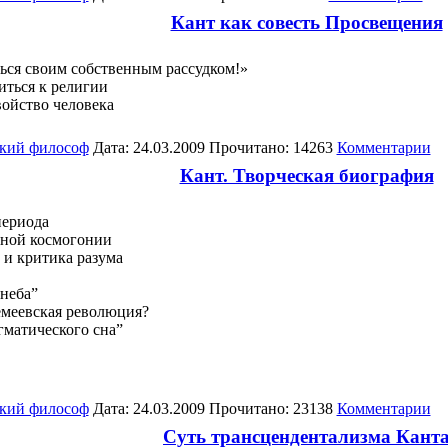
Кант как совесть Просвещения
ься своим собственным рассудком!»
иться к религии
войство человека
кий философ
Дата: 24.03.2009 Прочитано: 14263
Комментарии
Кант. Творческая биография
периода
чной космогонии
 и критика разума
 неба”
емеевская революция?
гматического сна”
кий философ
Дата: 24.03.2009 Прочитано: 23138
Комментарии
Суть трансцендентализма Кант