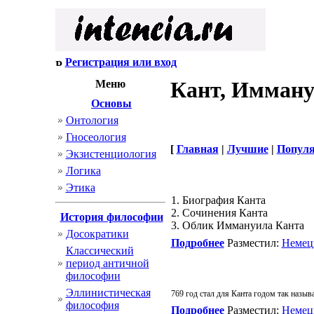
Регистрация или вход
Кант, Имман
Меню
Основы
Онтология
Гносеология
[
Главная
|
Лучшие
|
Попул
Экзистенциология
Логика
Этика
1. Биография Канта
2. Сочинения Канта
История философии
3. Облик Иммануила Канта
Досократики
Подробнее
Разместил:
Немец
Классический
период античной
философии
Эллинистическая
769 год стал для Канта годом так назы
философия
Подробнее
Разместил:
Немец