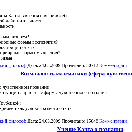
изм Канта: явления и вещи-в-себе
ой действительности
льности
то мы познаем?
приорные формы восприятия?
онализации опыта
й априорные формы мышления?
иризма
кий философ
Дата: 24.03.2009 Прочитано: 30712
Комментарии
Возможность математики (сфера чувственн
 о чувственном познании
к интуиции априорные формы чувственного познания
Трубецкой)
времени как условия всякого опыта
кий философ
Дата: 24.03.2009 Прочитано: 15848
Комментарии
Учение Канта о познании