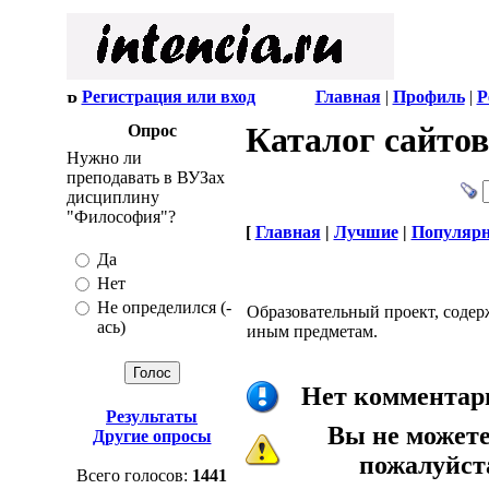
Регистрация или вход
Главная
|
Профиль
|
Р
Каталог сайтов
Опрос
Нужно ли
преподавать в ВУЗах
дисциплину
"Философия"?
[
Главная
|
Лучшие
|
Популяр
Да
Нет
Не определился (-
Образовательный проект, сод
ась)
иным предметам.
Нет комментари
Результаты
Вы не может
Другие опросы
пожалуйс
Всего голосов:
1441