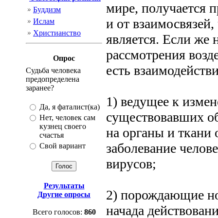
мире, получается п
Буддизм
и от взаимосвязей,
Ислам
Христианство
является. Если же
рассмотрения возде
Опрос
есть взаимодейств
Судьба человека
предопределена
заранее?
1) ведущее к измен
Да, я фаталист(ка)
существовавших об
Нет, человек сам
кузнец своего
на органы и ткани
счастья
заболевание челов
Свой вариант
вирусов;
Результаты
2) порождающие но
Другие опросы
начада действован
Всего голосов:
860