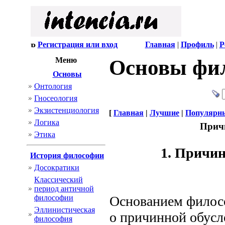
Регистрация или вход
Главная
|
Профиль
|
Р
Меню
Основы фи
Основы
Онтология
Гносеология
Экзистенциология
[
Главная
|
Лучшие
|
Популярн
Логика
Причи
Этика
1. Причин
История философии
Досократики
Классический
период античной
философии
Основанием филосо
Эллинистическая
о причинной обусл
философия