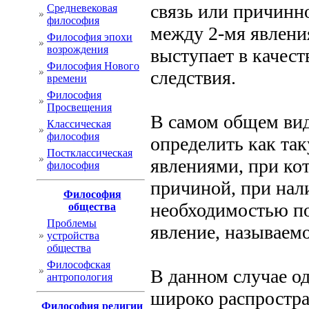
связь или причинн
Cредневековая
философия
между 2-мя явлени
Философия эпохи
возрождения
выступает в качест
Философия Нового
следствия.
времени
Философия
Просвещения
В самом общем ви
Классическая
философия
определить как та
Постклассическая
явлениями, при ко
философия
причиной, при нал
Философия
необходимостью по
общества
Проблемы
явление, называемо
устройства
общества
Философская
В данном случае од
антропология
широко распростра
Философия религии