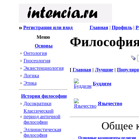
Регистрация или вход
Главная
|
Профиль
|
Р
Меню
Философия
Основы
Онтология
Гносеология
Экзистенциология
[
Главная
|
Лучшие
|
Популяр
Логика
Этика
Буддизм
История философии
Досократики
Язычество
Классический
период античной
философии
Общее 
Эллинистическая
философия
Основные компоненты религии