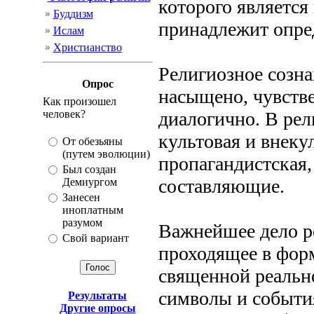
которого является 
Буддизм
принадлежит опре
Ислам
Христианство
Религиозное созн
Опрос
насыщено, чувстве
Как произошел
человек?
диалогично. В рел
культовая и внеку
От обезьяны
(путем эволюции)
пропагандистская,
Был создан
составляющие.
Демиургом
Занесен
иноплатным
разумом
Важнейшее дело р
Свой вариант
проходящее в форм
священной реально
символы и событи
Результаты
Другие опросы