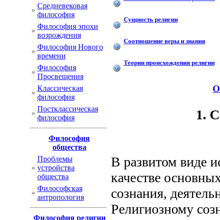
Cредневековая
философия
Сущность религии
Философия эпохи
возрождения
Соотношение веры и знания
Философия Нового
времени
Теории происхождения религии
Философия
Просвещения
О
Классическая
философия
Постклассическая
1. 
философия
Философия
общества
В развитом виде и
Проблемы
устройства
качестве основны
общества
Философская
сознания, деятель
антропология
Религиозному соз
Философия религии