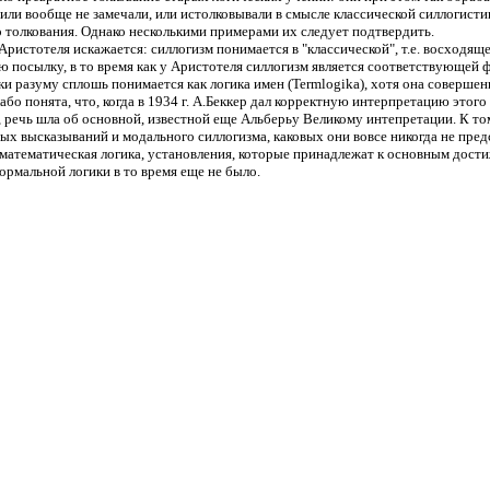
е или вообще не замечали, или истолковывали в смысле классической силлогисти
о толкования. Однако несколькими примерами их следует подтвердить.
Аристотеля искажается: силлогизм понимается в "классической", т.е. восходящ
ю посылку, в то время как у Аристотеля силлогизм является соответствующей 
ки разуму сплошь понимается как логика имен (Termlogika), хотя она соверше
або понята, что, когда в 1934 г. А.Беккер дал корректную интерпретацию этого 
 речь шла об основной, известной еще Альберьу Великому интепретации. К то
х высказываний и модального силлогизма, каковых они вовсе никогда не пред
а математическая логика, установления, которые принадлежат к основным дос
ормальной логики в то время еще не было.