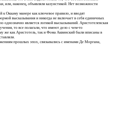
ки, или, наконец, объявляли казуистикой. Нет возможности
ей к Оккаму манере как ключевое правило, и вводят
формой высказывания и никогда не включает в себя единичных
нно однозначно является логикой высказываний. Аристотелевская
учения, то все полагали, что имеют дело с чем-то
му же как Аристотель, так и Фома Аквинский были вписаны в
ставляли.
тижениям прошлых эпох, связывались с именами Де Моргана,