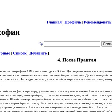
Главная
|
Профиль
|
Рекомендовать
софии
ярные
|
Список
|
Добавить
]
4. После Прантля
на историографию XIX и частично даже XX вв. До подъема новых исследовани
екритически принимались как совершенно общепризнанные. Даже и позднейши
огическими. Это видно из того, что в своей истории логики мыслителям, котор
.
хой логик (он, к примеру, умел отличить логику высказываний от логики имен (
тыре страницы, эпикурейцам, стоикам и скептикам - две, всей схоластике - д
скажем, Шлейермахер получает больше места, чем стоики и Декарт, и столько ж
ни от смерти Аристотеля до Бэкона, следовательно, мегарикам, стоикам, коммен
страниц стоической логике в своем огромном произведении об этой школе.
о превратное толкование старых логических учений: они при этом так обрабаты