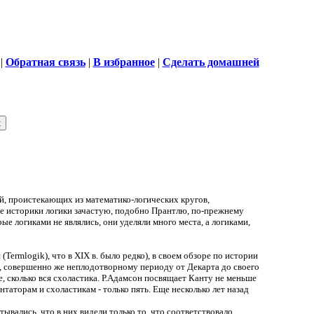
|
Обратная связь
|
В избранное
|
Сделать домашней
й, проистекающих из математико-логических кругов,
е историки логики зачастую, подобно Прантлю, по-прежнему
ые логиками не являлись, они уделяли много места, а логиками,
Termlogik), что в XIX в. было редко), в своем обзоре по истории
ве, совершенно же неплодотворному периоду от Декарта до своего
е, сколько вся схоластика. Р.Адамсон посвящает Канту не меньше
таторам и схоластикам - только пять. Еще несколько лет назад
вались, что в них видели только то, что соответствовало