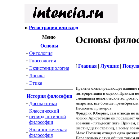
Регистрация или вход
Основы фило
Меню
Основы
Онтология
Гносеология
[
Главная
|
Лучшие
|
Попул
Экзистенциология
Логика
Этика
Прантль оказал решающее влияние 
интерпретация и оценки Прантля н
История философии
смешивали нелогические вопросы с л
Досократики
напротив, все больше пренебрегали
Несколько примеров:
Классический
Фридрих Юбервег, сам отнюдь не пло
период античной
логики Аристотелю он посвящает че
философии
времени - пятьдесят пять. Причем, 
шестнадцати страниц, а всему време
Эллинистическая
Макс Похленц отводит едва дюжину 
философия
Параллельно с этим общим тоном шл