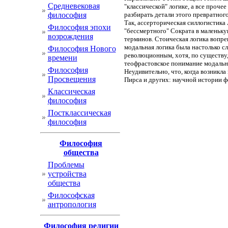
Cредневековая
"классической" логике, а все проче
философия
разбирать детали этого превратног
Так, ассерторическая силлогистика 
Философия эпохи
"бессмертного" Сократа в маленьку
возрождения
терминов. Стоическая логика вопре
модальная логика была настолько сл
Философия Нового
революционным, хотя, по существу,
времени
теофрастовское понимание модальны
Философия
Неудивительно, что, когда возникл
Просвещения
Пирса и других: научной истории ф
Классическая
философия
Постклассическая
философия
Философия
общества
Проблемы
устройства
общества
Философская
антропология
Философия религии