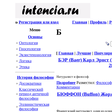
Регистрация или вход
Главная
|
Профиль
|
Р
Б
Меню
Основы
Онтология
Гносеология
[
Главная
|
Лучшие
|
Популяр
Экзистенциология
БЭР (Ваеr) Карл Эрнст 
Логика
2
Этика
Натуралист и философ.
История философии
Подробнее
Разместил:
Философ
Досократики
Комментарии
Классический
БЮФФОН (Buffon) Жорж 
период античной
философии
Эллинистическая
философия
Французский натуралист, один из осн