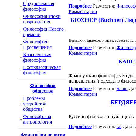
Cредневековая
Подробнее
Разместил:
Философ
философия
Комментарии
Философия эпохи
БЮХНЕР (Buchner) Людви
возрождения
Философия Нового
времени
Немецкий философ и врач, естествоисп
Философия
Просвещения
Подробнее
Разместил:
Философ
Комментарии
Классическая
философия
БАШЛЯР
Постклассическая
философия
Французский философ, методоло
направления (подхода) в филос
Философия
Подробнее
Разместил:
Sanin
Дат
общества
Комментарии
Проблемы
БЕРДЯЕВ 
устройства
общества
Философская
Русский философ и публицист.
антропология
Подробнее
Разместил:
rat
Дата: 
Философия религии