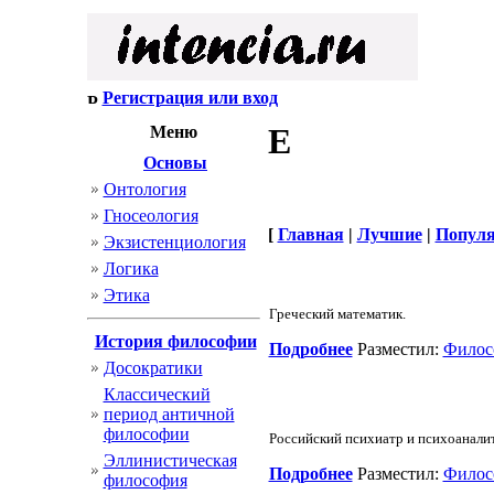
Регистрация или вход
Е
Меню
Основы
Онтология
Гносеология
[
Главная
|
Лучшие
|
Попул
Экзистенциология
Логика
Этика
Греческий математик.
История философии
Подробнее
Разместил:
Филос
Досократики
Классический
период античной
философии
Российский психиатр и психоаналит
Эллинистическая
Подробнее
Разместил:
Филос
философия