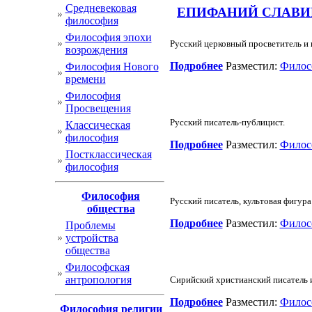
Cредневековая
ЕПИФАНИЙ СЛАВИНЕЦКИ
философия
Философия эпохи
Русский церковный просветитель и 
возрождения
Подробнее
Разместил:
Филос
Философия Нового
времени
Философия
Просвещения
Русский писатель-публицист.
Классическая
философия
Подробнее
Разместил:
Филос
Постклассическая
философия
Философия
Русский писатель, культовая фигура
общества
Подробнее
Разместил:
Филос
Проблемы
устройства
общества
Философская
антропология
Сирийский христианский писатель и
Подробнее
Разместил:
Филос
Философия религии