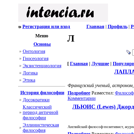
Регистрация или вход
Главная
|
Профиль
|
Р
Л
Меню
Основы
Онтология
Гносеология
[
Главная
|
Лучшие
|
Популяр
Экзистенциология
ЛАПЛАС
Логика
Этика
Французский ученый, астроном
История философии
Подробнее
Разместил:
Философ
Комментарии
Досократики
ЛЬЮИС (Lewes) Джордж 
Классический
период античной
философии
Эллинистическая
Английский философ-позитивист, журн
философия
Подробнее
Разместил:
Философ