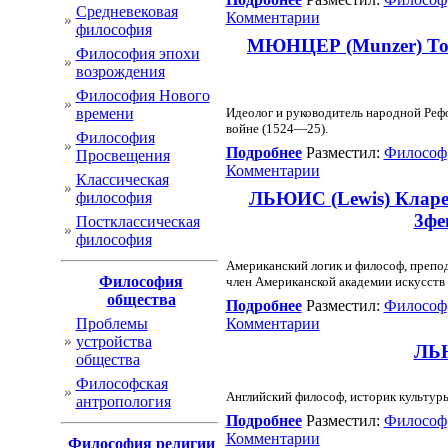
Cредневековая
Комментарии
философия
МЮНЦЕР (Munzer) Тома
Философия эпохи
возрождения
Философия Нового
времени
Идеолог и руководитель народной Рефо
войне (1524—25).
Философия
Подробнее
Разместил:
Философ
Просвещения
Комментарии
Классическая
ЛЬЮИС (Lewis) Кларен
философия
3фе
Постклассическая
философия
Американский логик и философ, препод
Философия
член Американской академии искусств 
общества
Подробнее
Разместил:
Философ
Проблемы
Комментарии
устройства
ЛЬЮ
общества
Философская
Английский философ, историк культуры
антропология
Подробнее
Разместил:
Философ
Комментарии
Философия религии