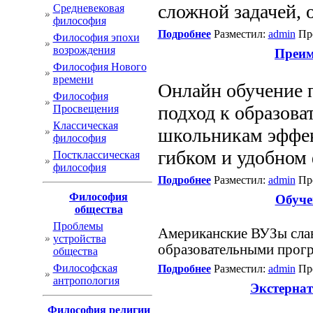
сложной задачей,
Cредневековая
философия
Подробнее
Разместил:
admin
Про
Философия эпохи
возрождения
Преим
Философия Нового
времени
Онлайн обучение 
Философия
подход к образов
Просвещения
Классическая
школьникам эффек
философия
гибком и удобном 
Постклассическая
философия
Подробнее
Разместил:
admin
Про
Философия
Обуче
общества
Проблемы
Американские ВУЗы слав
устройства
образовательными прогр
общества
Философская
Подробнее
Разместил:
admin
Про
антропология
Экстернат
Философия религии