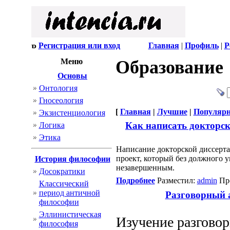
Регистрация или вход
Главная
|
Профиль
|
Р
Меню
Образование
Основы
Онтология
Гносеология
[
Главная
|
Лучшие
|
Популяр
Экзистенциология
Как написать докторск
Логика
Этика
Написание докторской диссерта
проект, который без должного у
История философии
незавершенным.
Досократики
Подробнее
Разместил:
admin
Про
Классический
период античной
Разговорный а
философии
Эллинистическая
Изучение разговор
философия