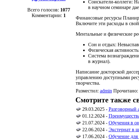
Соискатели-коллеги: Н
в научном семинаре дае
Всего голосов:
1077
Комментарии:
1
Финансовые ресурсы Планируй
Включите эти расходы в сво
Ментальные и физические ре
Сон и отдых: Невыспав
Физическая активность
Система вознаграждени
в журнал).
Написание докторской диссе
управлению доступными ресур
творчества.
Разместил:
admin
Прочитано:
Смотрите также с
29.03.2025 -
Разговорный а
01.12.2024 -
Преимущества
21.07.2024 -
Обучения в он
22.06.2024 -
Экстернат в ш
17.06.2024 -
Обучение для