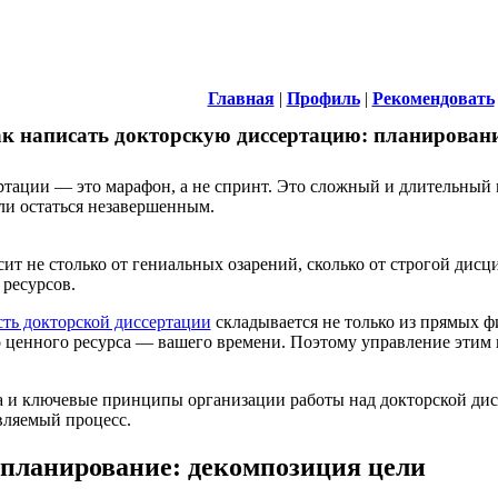
Главная
|
Профиль
|
Рекомендовать
к написать докторскую диссертацию: планировани
тации — это марафон, а не спринт. Это сложный и длительный 
или остаться незавершенным.
сит не столько от гениальных озарений, сколько от строгой ди
ресурсов.
ть докторской диссертации
складывается не только из прямых фи
 ценного ресурса — вашего времени. Поэтому управление этим в
 и ключевые принципы организации работы над докторской дисс
вляемый процесс.
 планирование: декомпозиция цели