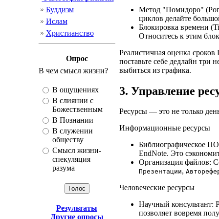
Метод "Помидоро" (Pomo
Буддизм
циклов делайте большо
Ислам
Блокировка времени (Ti
Христианство
Относитесь к этим блок
Реалистичная оценка сроков 
Опрос
поставьте себе дедлайн три 
выбиться из графика.
В чeм смысл жизни?
3. Управление рес
В ощущениях
В слиянии с
Божественным
Ресурсы — это не только ден
В Познании
Информационные ресурсы
В служении
обществу
Библиографическое ПО: 
Смысл жизни-
EndNote. Это сэкономи
спекуляция
Организация файлов: С
разума
,
Презентации
Авторефе
Человеческие ресурсы
Научный консультант: Р
Результаты
позволяет вовремя полу
Другие опросы