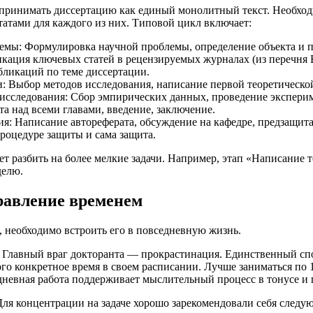
ринимать диссертацию как единый монолитный текст. Необходим
атами для каждого из них. Типовой цикл включает:
емы: Формулировка научной проблемы, определение объекта и п
кация ключевых статей в рецензируемых журналах (из перечня В
бликаций по теме диссертации.
: Выбор методов исследования, написание первой теоретическо
исследования: Сбор эмпирических данных, проведение экспериме
та над всеми главами, введение, заключение.
я: Написание автореферата, обсуждение на кафедре, предзащита
роцедуре защиты и сама защита.
ет разбить на более мелкие задачи. Например, этап «Написание 
делю.
равление временем
, необходимо встроить его в повседневную жизнь.
Главный враг докторанта — прокрастинация. Единственный спос
го конкретное время в своем расписании. Лучше заниматься по 1
дневная работа поддерживает мыслительный процесс в тонусе и п
ля концентрации на задаче хорошо зарекомендовали себя следу