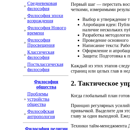
Cредневековая
Первый шаг — перестать восп
философия
четкими, измеримыми результ
Философия эпохи
Выбор и утверждение т
возрождения
Апробация идеи: Публи
Философия Нового
наличие нескольких пу
времени
Разработка методологии
Философия
Проведение основного 
Просвещения
Написание текста: Рабо
Оформление и апробаци
Классическая
Защита: Подготовка к п
философия
Постклассическая
Каждый из этих этапов следу
философия
страниц или целых глав в не
Философия
2. Тактическое уп
общества
Проблемы
Когда глобальный план готов
устройства
общества
Принцип регулярных усилий 
привычкой. Выделите для это
Философская
главу за один выходной. Еже
антропология
Техники тайм-менеджмента Д
Философия религии