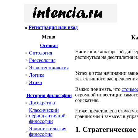
Регистрация или вход
Меню
Ка
Основы
Написание докторской диссер
Онтология
растянуться на десятилетия 
Гносеология
Экзистенциология
Успех в этом начинании зави
Логика
эффективного распределения 
Этика
Важно понимать, что
стоимос
огромной инвестиции самого
История философии
соискателя.
Досократики
Классический
Ниже представлена структура
период античной
грандиозный замысел в упра
философии
1. Стратегическое
Эллинистическая
философия