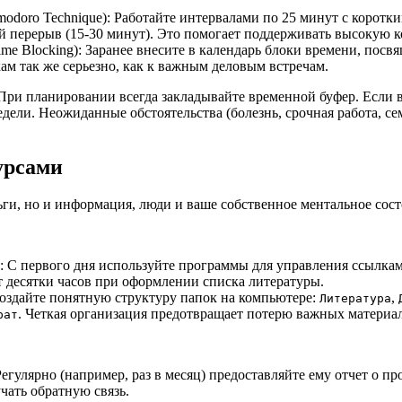
doro Technique): Работайте интервалами по 25 минут с коротки
й перерыв (15-30 минут). Это помогает поддерживать высокую к
me Blocking): Заранее внесите в календарь блоки времени, пос
ам так же серьезно, как к важным деловым встречам.
При планировании всегда закладывайте временной буфер. Если в
недели. Неожиданные обстоятельства (болезнь, срочная работа, с
урсами
ьги, но и информация, люди и ваше собственное ментальное сост
С первого дня используйте программы для управления ссылками 
т десятки часов при оформлении списка литературы.
оздайте понятную структуру папок на компьютере:
,
Литература
. Четкая организация предотвращает потерю важных материал
рат
егулярно (например, раз в месяц) предоставляйте ему отчет о п
чать обратную связь.