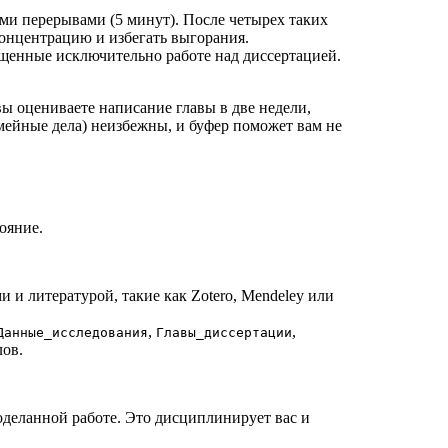
ми перерывами (5 минут). После четырех таких
онцентрацию и избегать выгорания.
вященные исключительно работе над диссертацией.
ы оцениваете написание главы в две недели,
емейные дела) неизбежны, и буфер поможет вам не
ояние.
и литературой, такие как Zotero, Mendeley или
,
,
Данные_исследования
Главы_диссертации
ов.
роделанной работе. Это дисциплинирует вас и