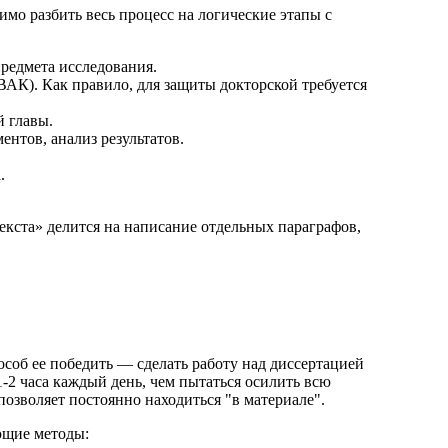
о разбить весь процесс на логические этапы с
редмета исследования.
АК). Как правило, для защиты докторской требуется
й главы.
нтов, анализ результатов.
.
текста» делится на написание отдельных параграфов,
об ее победить — сделать работу над диссертацией
-2 часа каждый день, чем пытаться осилить всю
озволяет постоянно находиться "в материале".
ющие методы: