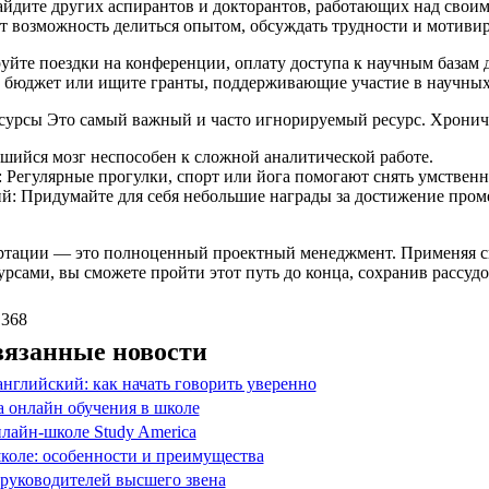
айдите других аспирантов и докторантов, работающих над свои
т возможность делиться опытом, обсуждать трудности и мотивир
те поездки на конференции, оплату доступа к научным базам да
й бюджет или ищите гранты, поддерживающие участие в научных
сурсы Это самый важный и часто игнорируемый ресурс. Хрониче
шийся мозг неспособен к сложной аналитической работе.
: Регулярные прогулки, спорт или йога помогают снять умствен
й: Придумайте для себя небольшие награды за достижение проме
ртации — это полноценный проектный менеджмент. Применяя с
сами, вы сможете пройти этот путь до конца, сохранив рассудо
 368
вязанные новости
нглийский: как начать говорить уверенно
 онлайн обучения в школе
лайн-школе Study America
коле: особенности и преимущества
 руководителей высшего звена