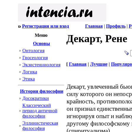
Регистрация или вход
Главная
|
Профиль
|
Р
Меню
Декарт, Рене
Основы
Онтология
Гносеология
[
Главная
|
Лучшие
|
Популяр
Экзистенциология
Логика
Этика
Декарт, увлеченный бью
История философии
силу которого он непоср
Досократики
крайность, противополо
Классический
он признал единственны
период античной
игнорируя опыт и наблю
философии
другому философскому 
Эллинистическая
философия
(спиритуализма).