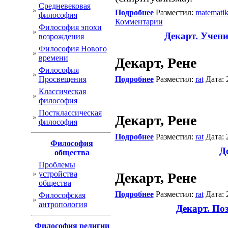
Cредневековая
Подробнее
Разместил:
matemati
философия
Комментарии
Философия эпохи
Декарт. Учени
возрождения
Философия Нового
времени
Декарт, Рене
Философия
Просвещения
Подробнее
Разместил:
rat
Дата: 
Классическая
философия
Постклассическая
Декарт, Рене
философия
Подробнее
Разместил:
rat
Дата: 
Философия
Д
общества
Проблемы
устройства
Декарт, Рене
общества
Подробнее
Разместил:
rat
Дата: 
Философская
антропология
Декарт. По
Философия религии