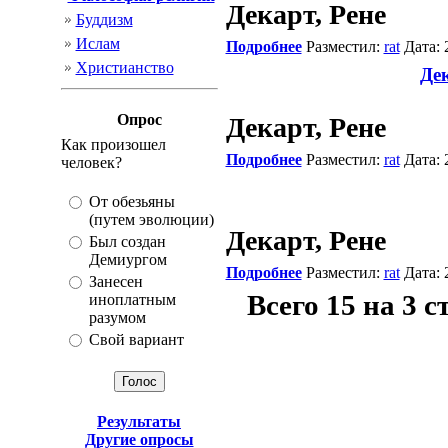
Декарт, Рене
Буддизм
Ислам
Подробнее
Разместил:
rat
Дата: 
Христианство
Де
Опрос
Декарт, Рене
Как произошел
Подробнее
Разместил:
rat
Дата: 
человек?
От обезьяны
(путем эволюции)
Декарт, Рене
Был создан
Демиургом
Подробнее
Разместил:
rat
Дата: 
Занесен
Всего 15 на 3 
иноплатным
разумом
Свой вариант
Результаты
Другие опросы