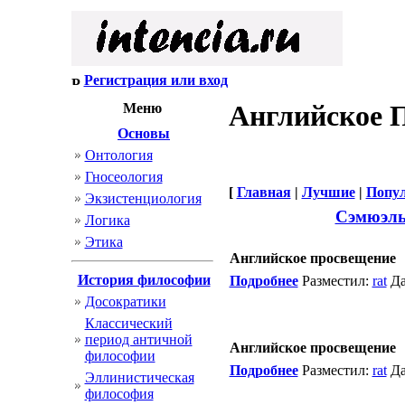
Регистрация или вход
Английское 
Меню
Основы
Онтология
Гносеология
[
Главная
|
Лучшие
|
Попу
Экзистенциология
Сэмюэль
Логика
Этика
Английское просвещение
История философии
Подробнее
Разместил:
rat
Да
Досократики
Классический
период античной
Английское просвещение
философии
Подробнее
Разместил:
rat
Да
Эллинистическая
философия