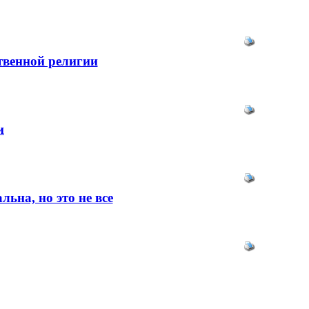
твенной религии
и
ьна, но это не все