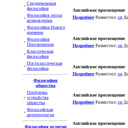
Cредневековая
философия
Английское просвещение
Философия эпохи
Подробнее
Разместил:
rat
Да
возрождения
Философия Нового
времени
Английское просвещение
Философия
Просвещения
Подробнее
Разместил:
rat
Да
Классическая
философия
Постклассическая
Английское просвещение
философия
Подробнее
Разместил:
rat
Да
Философия
общества
Проблемы
Английское просвещение
устройства
Подробнее
Разместил:
rat
Да
общества
Философская
антропология
Английское просвещение
Философия религии