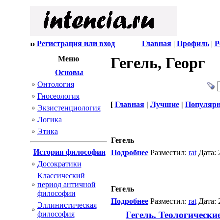
Регистрация или вход
Главная
|
Профиль
|
Р
Гегель, Георг
Меню
Основы
Онтология
Гносеология
[
Главная
|
Лучшие
|
Популяр
Экзистенциология
Логика
Этика
Гегель
История философии
Подробнее
Разместил:
rat
Дата: 
Досократики
Классический
период античной
Гегель
философии
Подробнее
Разместил:
rat
Дата: 
Эллинистическая
философия
Гегель. Теологически