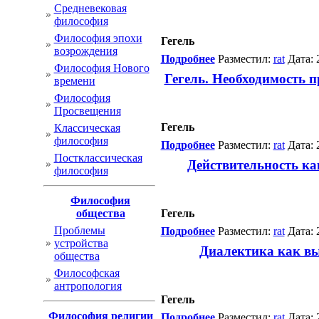
Cредневековая
философия
Философия эпохи
Гегель
возрождения
Подробнее
Разместил:
rat
Дата: 
Философия Нового
Гегель. Необходимость 
времени
Философия
Просвещения
Гегель
Классическая
философия
Подробнее
Разместил:
rat
Дата: 
Постклассическая
Действительность ка
философия
Философия
общества
Гегель
Проблемы
Подробнее
Разместил:
rat
Дата: 
устройства
Диалектика как вы
общества
Философская
антропология
Гегель
Философия религии
Подробнее
Разместил:
rat
Дата: 