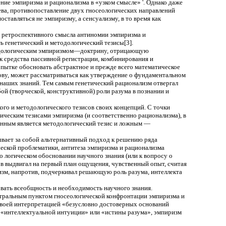
ние эмпиризма и рационализма в «узком смысле» '. Однако даже
ва, противопоставление двух гносеологических направлений
тавляться не эмпиризму, а сенсуализму, в то время как
я ретроспективного смысла антиномии эмпиризма и
ть генетический и методологический тезисы[3].
етодологическим эмпиризмом—доктрину, отрицающую
ак средства пассивной регистрации, комбинирования и
ытке обосновать абстрактное и прежде всего математическое
нову, может рассматриваться как утверждение о фундаментальном
 наших знаний. Тем самым генетический рационализм отвергал
й (творческой, конструктивной) роли разума в познании и
кого и методологического тезисов своих концепций. С точки
ическим тезисами эмпиризма (и соответственно рационализма), в
инным является методологический тезис и ложным —
ывает за собой альтернативный подход к решению ряда
еской проблематики, антитеза эмпиризма и рационализма
о логическом обосновании научного знания (или к вопросу о
в выдвигал на первый план ощущения, чувственный опыт, считая
изм, напротив, подчеркивал решающую роль разума, интеллекта
сновать всеобщность и необходимость научного знания.
ентральным пунктом гносеологической конфронтации эмпиризма и
своей интерпретацией «безусловно достоверных оснований
ы «интеллектуальной интуиции» или «истины разума», эмпиризм