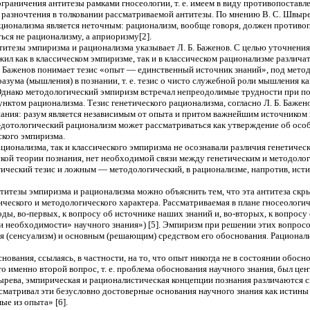
граничения антитезы рамками гносеологии, т. е. имеем в виду противопоставле
 разночтения в толковании рассматриваемой антитезы. По мнению В. С. Швыре
ционализма является неточным: рационализм, вообще говоря, должен противопос
ся не рационализму, а априоризму[2].
итезы эмпиризма и рационализма указывает Л. Б. Баженов. С целью уточнени
ил как в классическом эмпиризме, так и в классическом рационализме различа
Б. Баженов понимает тезис «опыт — единственный источник знаний», под м
азума (мышления) в познании, т. е. тезис о чисто служебной роли мышления к
днако методологический эмпиризм встречал непреодолимые трудности при поп
унктом рационализма. Тезис генетического рационализма, согласно Л. Б. Баже
нания: разум является независимым от опыта и притом важнейшим источником
-дотологический рационализм может рассматриваться как утверждение об особо
ского эмпиризма.
ционализма, так и классического эмпиризма не осознавали различия генетичес
кой теории познания, нет необходимой связи между генетическим и методолог
тический тезис и ложным — методологический, в рационализме, напротив, ист
итезы эмпиризма и рационализма можно объяснить тем, что эта антитеза скр
еского и методологического характера. Рассматриваемая в плане гносеологич
ды, во-первых, к вопросу об источнике наших знаний и, во-вторых, к вопросу 
 необходимости» научного знания») [5]. Эмпиризм при решении этих вопросо
я (сенсуализм) и основным (решающим) средством его обоснования. Рационал
основания, ссылаясь, в частности, на то, что опыт никогда не в состоянии обо
о именно второй вопрос, т. е. проблема обоснования научного знания, был ц
ырева, эмпирическая и рационалистическая концепции познания различаются 
сматривал эти безусловно достоверные основания научного знания как истин
ые из опыта» [6].