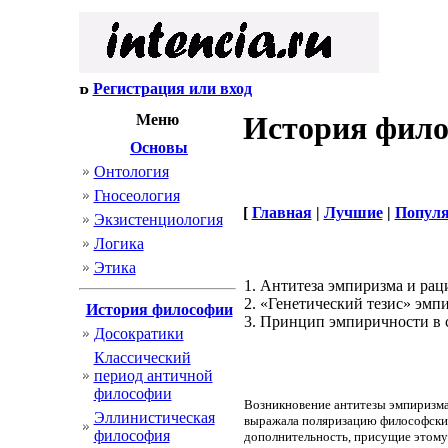
Регистрация или вход
История фил
Меню
Основы
Онтология
Гносеология
[
Главная
|
Лучшие
|
Попул
Экзистенциология
Логика
Этика
1. Антитеза эмпиризма и ра
2. «Генетический тезис» эм
История философии
3. Принцип эмпиричности в 
Досократики
Классический
период античной
философии
Возникновение антитезы эмпиризма
Эллинистическая
выражала поляризацию философских
философия
дополнительность, присущие этом