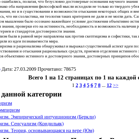
ошибались, полагая, что безусловно достоверные основания научного знания 
нако оба направления философской мысли исходили не только из твердого уб
нания, но и в существовании и возможности отыскания некоторых общих и вне
сь, что ни схоластика, ни теология таких критериев не дали и не могли дать.
ском мышлении было осознано важнейшее условие достижения объективно исти
 знания, проверки его на истинность, необходимость и возможность наличия
ериев и стандартов достоверности знания.
изм были в равной мере направлены как против скептицизма и софистики, так 
или из идеи познаваемости мира.
иризма и рационализма обнаруживал и выражал существенный аспект идеи поз
ствования и отыскания рациональных средств, приемов отделения истинного 
ов объективно истинного и достоверного знания, достоверных принципов обос
ф
Дата: 27.03.2009 Прочитано: 78675
Всего 1 на 12 страницах по 1 на каждой
1
2
3
4
5
6
7
8
...
12
>>
 данной категории
иризм
эмпиризм
изм. Эмпирический интуиционизм (Беркли)
изм. Сенсуализм (Кондильяк)
изм. Теория, основывающаяся на вере (Юм)