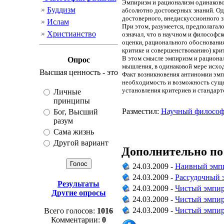
Эмпиризм и рационализм одинаково 
Буддизм
абсолютно достоверных знаний. Од
достоверного, внедискуссионного з
Ислам
При этом, разумеется, предполагало
Христианство
означал, что в научном и философ
оценки, рационального обоснования
критике и совершенствованию) крит
В этом смысле эмпиризм и рационал
Опрос
мышления, в одинаковой мере исход
Высшая ценность - это
Факт возникновения антиномии эмп
необходимость и возможность суще
установления критериев и стандарт
Личные
принципы
Разместил:
Научный филосо
Бог, Высший
разум
Сама жизнь
Другой вариант
Дополнительно по
24.03.2009 -
Наивный эмп
24.03.2009 -
Рассудочный 
Результаты
24.03.2009 -
Чистый эмпир
Другие опросы
24.03.2009 -
Чистый эмпир
24.03.2009 -
Чистый эмпир
Всего голосов:
1016
Комментарии:
0