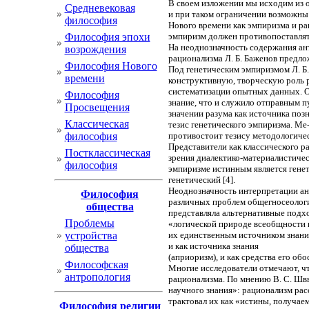
В своем изложении мы исходим из о
Cредневековая
и при таком ограничении возможны
философия
Нового времени как эмпиризма и ра
Философия эпохи
эмпиризм должен противопоставлять
На неоднозначность содержания ант
возрождения
рационализма Л. Б. Баженов предлож
Философия Нового
Под генетическим эмпиризмом Л. 
времени
конструктивную, творческую роль р
систематизации опытных данных. О
Философия
знание, что и служило отправным п
Просвещения
значении разума как источника поз
Классическая
тезис генетического эмпиризма. Ме
философия
противостоит тезису методологиче
Представители как классического ра
Постклассическая
зрения диалектико-материалистичес
философия
эмпиризме истинным является гене
генетический [4].
Неоднозначность интерпретации ант
Философия
различных проблем общегносеологич
общества
представляла альтернативные подхо
Проблемы
«логической природе всеобщности и
устройства
их единственным источником знани
и как источника знания
общества
(априоризм), и как средства его об
Философская
Многие исследователи отмечают, чт
антропология
рационализма. По мнению В. С. Шв
научного знания»: рационализм рас
трактовал их как «истины, получаем
Философия религии