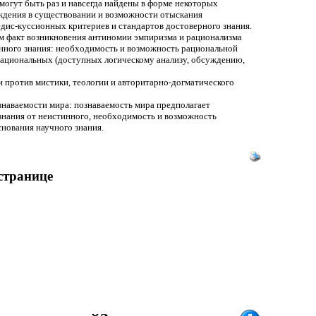
могут быть раз и навсегда найдены в форме некоторых
еждения в существовании и возможности отыскания
дис-куссионных критериев и стандартов достоверного знания.
 Сам факт возникновения антиномии эмпиризма и рационализма
нного знания: необходимость и возможность рациональной
 рациональных (доступных логическому анализу, обсуждению,
и против мистики, теологии и авторитарно-догматического
наваемости мира: познаваемость мира предполагает
знания от неистинного, необходимость и возможность
нования научного знания.
 странице