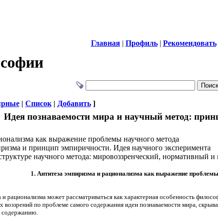
Главная
|
Профиль
|
Рекомендовать
ософии
ярные
|
Список
|
Добавить
]
Идея познаваемости мира и научный метод: при
ционализма как выражение проблемы научного метода
пиризма и принцип эмпиричности. Идея научного эксперимента
структуре научного метода: мировоззренческий, нормативный и
1. Антитеза эмпиризма и рационализма как выражение проблемы
 и рационализма может рассматриваться как характерная особенность филосо
 воззрений по проблеме самого содержания идеи познаваемости мира, скрыва
у содержанию.