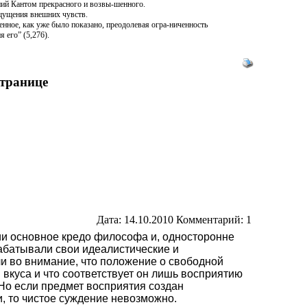
ений Кантом прекрасного и возвы-шенного.
 ощущения внешних чувств.
енное, как уже было показано, преодолевая огра-ниченность
 его” (5,276).
странице
Дата: 14.10.2010 Комментарий: 1
и основное кредо философа и, односторонне
рабатывали свои идеалистические и
и во внимание, что положение о свободной
 вкуса и что соответствует он лишь восприятию
Но если предмет восприятия создан
и, то чистое суждение невозможно.