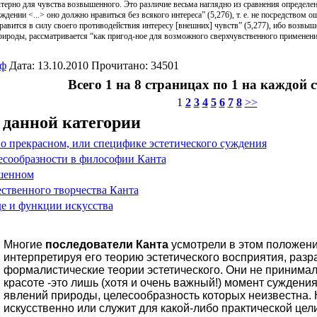
актерно для чувства возвышенного. Это различие весьма наглядно из сравнения определ
ждении <...> оно должно нравиться без всякого интереса” (5,276), т. е. не посредством
авится в силу своего противодействия интересу [внешних] чувств” (5,277), ибо возвыш
ироды, рассматривается “как пригод-ное для возможного сверхчувственного применения
оф
Дата: 13.10.2010 Прочитано: 34501
Всего 1 на 8 страницах по 1 на каждой 
1
2
3
4
5
6
7
8
>>
 данной категории
о прекрасном, или специфике эстетического суждения
есообразности в философии Канта
шенном
ственного творчества Канта
де и функции искусства
Многие
последователи Канта
усмотрели в этом положени
интерпретируя его теорию эстетического восприятия, раз
формалистические теории эстетического. Они не принимал
красоте -это лишь (хотя и очень важный!) момент суждения
явлений природы, целесообразность которых неизвестна. 
искусственно или служит для какой-либо практической цел