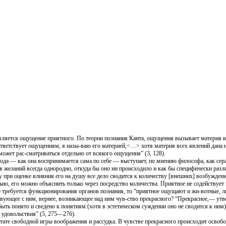
вляется ощущение приятного. По теории познания Канта, ощущения вызывает материя 
тветствует ощущениям, я назы-ваю его материей,<…> хотя материя всех явлений дана на
 может рас-сматриваться отдельно от всякого ощущения” (3, 128).
ода — как она воспринимается сама по себе — выступает, по мнению философа, как сер
желаний всегда однородно, откуда бы оно ни происходило и как бы специфически разл
 при оценке влияния его на душу все дело сводится к количеству [внешних] возбуждени
но, его можно объяснить только через посредство количества. Приятное не содействует к
требуется функционирования органов познания, то “приятное ощущают и жи-вотные, ли
твующее с ним, вернее, возникающее над ним чув-ство прекрасного? “Прекрасное,— утв
быть понято и сведено к понятиям (хотя в эстетическом суждении оно не сводится к ним);
 удовольствия” (5, 275—276).
ьтате свободной игры воображения и рассудка. В чувстве прекрасного происходит освобо