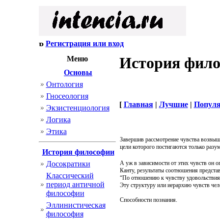
Регистрация или вход
История фил
Меню
Основы
Онтология
Гносеология
[
Главная
|
Лучшие
|
Попул
Экзистенциология
Логика
Этика
Завершив рассмотрение чувства возвыше
цели которого постигаются только разу
История философии
Досократики
А уж в зависимости от этих чувств он о
Канту, результаты соотношения предста
Классический
“По отношению к чувству удовольствия 
период античной
Эту структуру или иерархию чувств че
философии
Способности познания.
Эллинистическая
философия