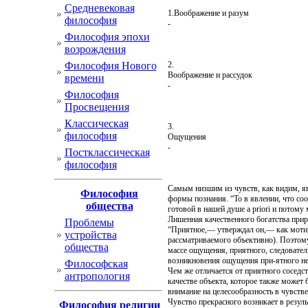
Cредневековая
1.Воображение и разум
философия
-
Философия эпохи
возрождения
Философия Нового
2.
Воображение и рассудок
времени
-
Философия
Просвещения
Классическая
3.
философия
Ощущения
-
Постклассическая
философия
Самым низшим из чувств, как видим, я
Философия
формы познания. “То в явлении, что соо
общества
готовой в нашей душе a priori и потому
Лишенная качественного богатства прир
Проблемы
“Приятное,— утверждал он,— как мотив 
устройства
рассматриваемого объективно). Поэтому
общества
массе ощущения, приятного, следователь
возникновения ощущения при-ятного не 
Философская
Чем же отличается от приятного соседс
антропология
качестве объекта, которое также может 
внимание на целесообразность в чувстве
Чувство прекрасного возникает в резул
Философия религии