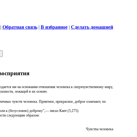
|
Обратная связь
|
В избранное
|
Сделать домашней
 восприятия
здается им на основании отношения человека к сверхчувственному миру,
азности, лежащей в их основе.
личных чувств человека. Приятное, прекрасное, доброе означают, по
ли к (безусловно) доброму”,— писал Кант (5,275).
ности следующим образом:
Чувства человека