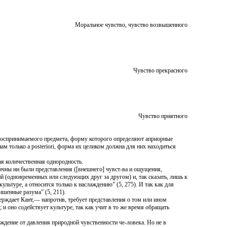
Моральное чувство, чувство возвышенного
Чувство прекрасного
Чувство приятного
воспринимаемого предмета, форму которого определяют априорные
м только a posteriori, форма их целиком должна для них находиться
ая количественная однородность.
ичны ни были представления ([внешнего] чувст-ва и ощущения,
й (одновременных или следующих друг за другом) и, так сказать, лишь к
ультуре, а относится только к наслаждению” (5, 275). И так как для
шенные разума” (5, 211).
ерждает Кант,— напротив, требует представления о том или ином
 и оно содействует культуре, так как учит в то же время обращать
ждение от давления природной чувственности че-ловека. Но не в