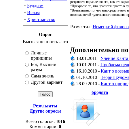
результате подавления его, как это хар
Буддизм
“Прекрасно то, что нравится просто в су
“Возвышенно то, что непосредственно нр
Ислам
возможностей чувственного познания пр
Христианство
Разместил:
Немецкий филос
Опрос
Высшая ценность - это
Дополнительно по
Личные
принципы
13.01.2011 -
Учение Канта 
Бог, Высший
10.01.2011 -
Проблема цел
разум
16.10.2010 -
Кант о возвы
Сама жизнь
01.10.2010 -
Теория художе
Другой вариант
28.09.2010 -
Кант о приро
бродяга
Результаты
Другие опросы
Всего голосов:
1016
Комментарии:
0