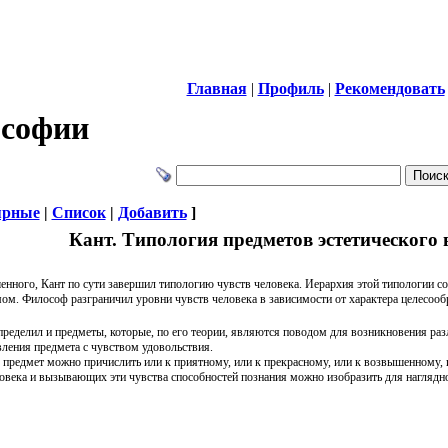
Главная
|
Профиль
|
Рекомендовать
ософии
ярные
|
Список
|
Добавить
]
Кант. Типология предметов эстетического
нного, Кант по сути завершил типологию чувств человека. Иерархия этой типологии со
мом. Философ разграничил уровни чувств человека в зависимости от характера целесообр
пределил и предметы, которые, по его теории, являются поводом для возникновения раз
вления предмета с чувством удовольствия.
предмет можно причислить или к приятному, или к прекрасному, или к возвышенному, и
ловека и вызывающих эти чувства способностей познания можно изобразить для нагляд