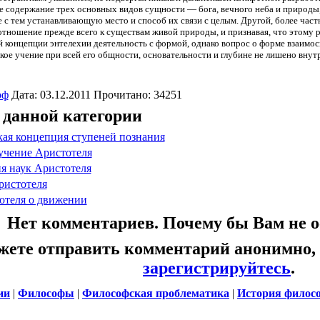
е содержание трех основных видов сущности — бога, вечного неба и природы
 с тем устанавливающую место и способ их связи с целым. Другой, более час
тношение прежде всего к существам живой природы, и признавая, что этому р
ей концепции энтелехии деятельность с формой, однако вопрос о форме взаимо
кое учение при всей его общности, основательности и глубине не лишено вну
оф
Дата: 03.12.2011 Прочитано: 34251
 данной категории
кая концепция ступеней познания
учение Аристотеля
я наук Аристотеля
ристотеля
отеля о движении
Нет комментариев. Почему бы Вам не о
жете отправить комментарий анонимно,
зарегистрируйтесь
.
ии
|
Философы
|
Философская проблематика
|
История филос