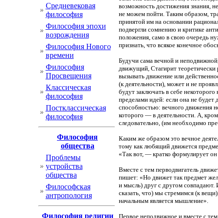
Cредневековая
возможность достижения знания, н
философия
не можем пойти. Таким образом, тр
принятой им на основании рационал
Философия эпохи
подвергли сомнению и критике анти
возрождения
положения, само в свою очередь нуж
признать, что всякое конечное обо
Философия Нового
времени
Будучи сама вечной и неподвижной,
Философия
движущий, Стагирит теоретически р
Просвещения
вызывать движение или действенное 
(к деятельности), может и не прояв
Классическая
будут заключать в себе некоторого 
философия
пределами идей: если она не будет 
Постклассическая
способностью: вечного движения не
которого — в деятельности. А, кром
философия
следовательно, (им необходимо пре
Философия
Каким же образом это вечное деяте
общества
тому как любящий движется предме
«Так вот, — кратко формулирует он 
Проблемы
устройства
Вместе с тем перводвигатель движе
общества
пишет: «Но движет так предмет жела
и мысль) друг с другом совпадают. 
Философская
сказать, что) мы стремимся (к вещи)
антропология
начальным является мышление».
Философия религии
Первое неподвижное и вместе с тем