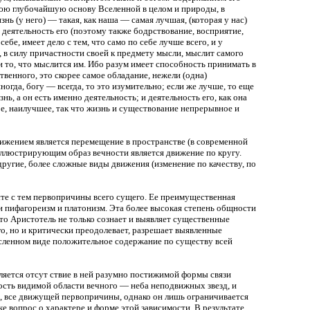
юю глубочайшую основу Вселенной в целом и природы, в
знь (у него) — такая, как наша — самая лучшая, (которая у нас)
я деятельность его (поэтому также бодрствование, восприятие,
бе, имеет дело с тем, что само по себе лучше всего, и у
 в силу причастности своей к предмету мысли, мыслит самого
 и то, что мыслится им. Ибо разум имеет способность принимать в
ственного, это скорее самое обладание, нежели (одна)
ногда, богу — всегда, то это изумительно; если же лучше, то еще
нь, а он есть именно деятельность; и деятельность его, как она
ое, наилучшее, так что жизнь и существование непрерывное и
ижением является перемещение в пространстве (в современной
иллюстрирующим образ вечности является движение по кругу.
ругие, более сложные виды движения (изменение по качеству, по
те с тем первопричины всего сущего. Ее преимущественная
и пифагореизм и платонизм. Эта более высокая степень общности
о Аристотель не только сознает и выявляет существенные
о, но и критически преодолевает, разрешает выявленные
сленном виде положительное содержание по существу всей
ляется отсут ствие в ней разумно постижимой формы связи
ость видимой области вечного — неба неподвижных звезд, и
, все движущей первопричины, однако он лишь ограничивается
 вопрос о характере и форме этой зависимости. В результате,