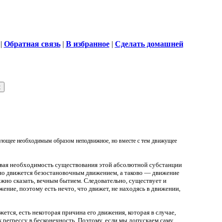
|
Обратная связь
|
В избранное
|
Сделать домашней
вующее необходимым образом неподвижное, но вместе с тем движущее
ывая необходимость существования этой абсолютной субстанции
чно движется безостановочным движением, а таково — движение
можно сказать, вечным бытием. Следовательно, существует и
жение, поэтому есть нечто, что движет, не находясь в движении,
тся, есть некоторая причина его движения, которая в случае,
к регрессу в бесконечность. Поэтому, если мы допускаем саму