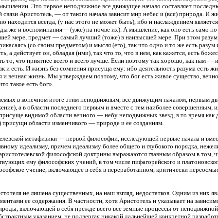
 мышлении. Это первое неподвижное все движущее начало составляет последн
 связи Аристотель, — от такого начала зависит мир небес и (вся) природа. И жи
но находится всегда, (у нас этого не может быть), ибо и наслаждением являетс
 же и воспоминания— (уже) на почве их). А мышление, как оно есть само по се
шей мере, предмет — самый лучший (тоже) в наивысшей мере. При этом разум,
икасаясь (со своим предметом) и мысля (его), так что одно и то же есть разум
, а действует он, обладая (ими), так что то, что в нем, как кажется, есть боже
ть то, что приятнее всего и всего лучше. Если поэтому так хорошо, как нам — и
к и есть. И жизнь без сомнения присуща ему: ибо деятельность разума есть жиз
ая и вечная жизнь. Мы утверждаем поэтому, что бог есть живое существо, вечн
что такое есть бог».
аемых в конечном итоге этим неподвижным, все движущим началом, первым дв
ие), а в области последнего первым и вместе с тем наиболее совершенным, 
присуще видимой области вечного — небу неподвижных звезд, в то время как д
ь) присущи области изменчивого — природе и ее созданиям.
телевской метафизики — первой философии, исследующей первые начала и вмес
ивному идеализму, причем идеализму более общего и глубокого порядка, нежел
аристотелевской философской доктрины выражаются главным образом в том, чт
вующих ему философских учений, в том числе пифагорейского и платоновског
лософское учение, включающее в себя в переработанном, критически переосмы
тотеля не лишена существенных, на наш взгляд, недостатков. Одним из них яв
нтами ее содержания. В частности, хотя Аристотель и указывает на зависим
ироды, включающей в себя прежде всего все земные процессы от неподвижной
бстрактным указанием, не подвергая никакой дальнейшей конкретной разработке