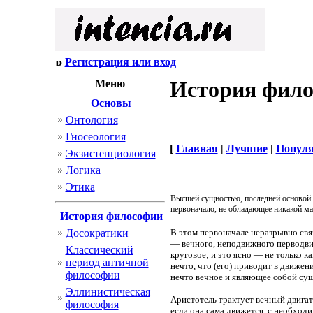
Регистрация или вход
История фил
Меню
Основы
Онтология
Гносеология
[
Главная
|
Лучшие
|
Попул
Экзистенциология
Логика
Этика
Высшей сущностью, последней основой 
первоначало, не обладающее никакой мат
История философии
Досократики
В этом первоначале неразрывно св
— вечного, неподвижного перводвиг
Классический
круговое; и это ясно — не только к
период античной
нечто, что (его) приводит в движен
философии
нечто вечное и являющее собой сущ
Эллинистическая
Аристотель трактует вечный двигат
философия
если она сама движется, с необходи