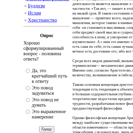
деятельности является мышление о
Буддизм
частности. «Так вот, — пишет в этой
Ислам
на малый срок. В таком состоянии о
мышление — приятнее всего, надежды
Христианство
мышления, которое таково в наивыс
себя: он становится мыслимым, сопр
себя предмет своей мысли и сущность
Опрос
способность к нему, и умозрение ес
изумительнее. А с ним это именно та
Хорошо
есть сама по себе, есть самая лучш
сформулированный
вечное есть достояние его; ибо вот 
вопрос - половина
ответа?
Среди всех видов движений, вызыв
терминологии— механическое движен
Да, это
Именно оно, согласно Аристотелю, 
количеству, возникновение и гибел
кратчайший путь
к ответу
Такова основная концепция аристо
Это повод
тенденция есть тенденция к объект
задуматься
и большая содержательная глубина 
теоретические недостатки предшест
Это повод не
трудности, разрабатывая новое фи
думать
предшествующей философии.
Это выраженное
намерение
Однако философская концепция Арис
между наиболее существенными моме
области изменчивого — области пр
этим общим, следовательно, лишь а