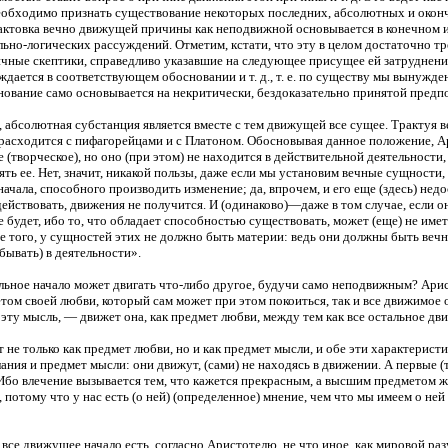
еобходимо признать существование некоторых последних, абсолютных и оконча
актовка вечно движущей причины как неподвижной основывается в конечном и
ьно-логических рассуждений. Отметим, кстати, что эту в целом достаточно 
чные скептики, справедливо указавшие на следующее присущее ей затруднение
дается в соответствующем обосновании и т. д., т. е. по существу мы вынужден
снование само основывается на некритически, бездоказательно принятой предп
 абсолютная субстанция является вместе с тем движущей все сущее. Трактуя в
асходится с пифагорейцами и с Платоном. Обосновывая данное положение, Ари
(творческое), но оно (при этом) не находится в действительной деятельности,
лять ее. Нет, значит, никакой пользы, даже если мы установим вечные сущности,
начала, способного производить изменение; да, впрочем, и его еще (здесь) не
действовать, движения не получится. И (одинаково)—даже в том случае, если он
 будет, ибо то, что обладает способностью существовать, может (еще) не име
е того, у сущностей этих не должно быть материи: ведь они должны быть вечн
бывать) в деятельности».
льное начало может двигать что-либо другое, будучи само неподвижным? Ари
том своей любви, который сам может при этом покоиться, так и все движимо
эту мысль, — движет она, как предмет любви, между тем как все остальное дви
т не только как предмет любви, но и как предмет мысли, и обе эти характерис
ния и предмет мысли: они движут, (сами) не находясь в движении. А первые (т
Ибо влечение вызывается тем, что кажется прекрасным, а высшим предметом же
, потому что у нас есть (о ней) (определенное) мнение, чем что мы имеем о ней
 все движущее начало есть, согласно Аристотелю, не что иное, как мировой р