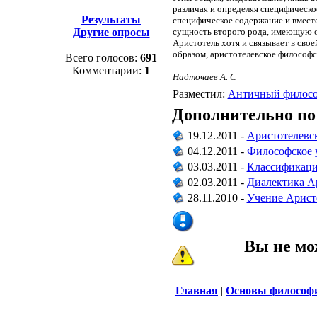
различая и определяя специфическо
Результаты
специфическое содержание и вместе
Другие опросы
сущность второго рода, имеющую о
Аристотель хотя и связывает в сво
образом, аристотелевское философс
Всего голосов:
691
Комментарии:
1
Надточаев А. С
Разместил:
Античный филос
Дополнительно по
19.12.2011 -
Аристотелевс
04.12.2011 -
Философское 
03.03.2011 -
Классификаци
02.03.2011 -
Диалектика А
28.11.2010 -
Учение Арист
Вы не мо
Главная
|
Основы философ