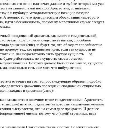
тельных его основ или начал, дальше и глубже которых мы уже
тоге на финалистской позиции Аристотеля, сознательно
трезвую и глубокую методологическую позицию позднее
. А именно: то, что приводится для обоснования некоторого
ы, идти в бесконечность, поскольку в противном случае следует
осылке.
ечный неподвижный двигатель как вместе с тем деятельный,
стотель пишет: «...если существует начало, способное
 тогда движения (еще) не будет: то, что обладает способностью
 по примеру тех, кто принимает идеи, если эти сущности не
достаточно, как недостаточно взять другую сущность — за
а будет действовать, но в существе своем остается
ть существования. Поэтому должно быть такое начало, существо
ыми, если только есть еще хоть что-нибудь вечное;
стотель отвечает на этот вопрос следующим образом: подобно
е определяется к движению последней неподвижной сущностью.
жет, находясь в движении (само)».
тики оказываются в конечном итоге тождественными. Аристотель
. е. высшие) из этих предметов (на которые направлены желание
лания выступает то, что на самом деле прекрасно. И (вернее
 (определенное) мнение, потому что (к ней) стремимся: ведь
азум, называемый Стагиритом также и богом. Содержанием его