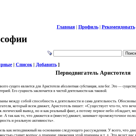
Главная
|
Профиль
|
Рекомендовать
ософии
ярные
|
Список
|
Добавить
]
Перводвигатель Аристотеля
всего сущего является для Аристотеля абсолютная субстанция, или бог. Это — сущест
ерией. Его сущность заключается в чистой деятельности как таковой.
язаны между собой способность к деятельности и сама деятельность. Обоснов
ателя, который всем движет, Аристотель пишет: «Существует что-то, что ве
ак логический вывод, но и как реальный факт, а потому первое небо обладает, 
ие. А так как то, что движется и (вместе) движет, занимает промежуточное поло
ность и реальную активность».
ель как неподвижный на основании следующего рассуждения. У всего, что движе
мостью ставит вопрос о причине движения этой причины и т. д. Это ведет нас 