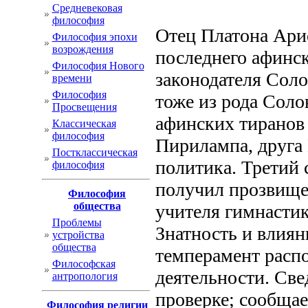
Cредневековая
философия
Отец Платона Ари
Философия эпохи
возрождения
последнего афинск
Философия Нового
законодателя Соло
времени
Философия
тоже из рода Соло
Просвещения
афинских тиранов
Классическая
философия
Пирилампа, друга 
Постклассическая
политика. Третий
философия
получил прозвище
Философия
общества
учителя гимнастик
Проблемы
Знатность и влиян
устройства
общества
темперамент расп
Философская
деятельности. Све
антропология
проверке; сообщае
Философия религии