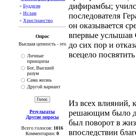
дифирамбы; училс
Буддизм
Ислам
последователя Гера
Христианство
он оказывается ср
впервые услышав С
Опрос
до сих пор и отка
Высшая ценность - это
всецело посвятить
Личные
принципы
Бог, Высший
разум
Сама жизнь
Другой вариант
Из всех влияний, 
решающим было дл
Результаты
Другие опросы
был поворот в жиз
Всего голосов:
1016
впоследствии благо
Комментарии:
0