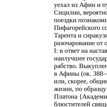
уехал из Афин и 
Сицилии, вероятно
поездки познакоми
Пифагорейского со
Тарента и сираку
разочарование от
I: в ответ на наст
наилучшее госуда
рабство. Выкупле
в Афины (ок. 388
или, скорее, общ
жизни, по образц
Платона {Академи
блюстителей свящ