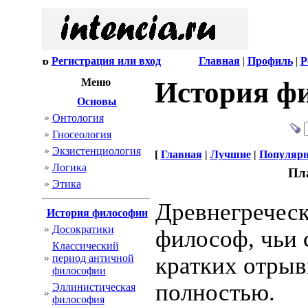
Регистрация или вход
Главная
|
Профиль
|
Р
Меню
История ф
Основы
Онтология
Гносеология
Экзистенциология
[
Главная
|
Лучшие
|
Популяр
Логика
Пла
Этика
Древнегречес
История философии
Досократики
философ, чьи 
Классический
период античной
кратких отрыв
философии
полностью.
Эллинистическая
философия