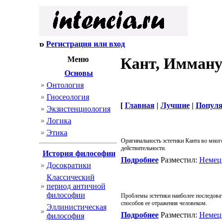
Регистрация или вход
Кант, Имман
Меню
Основы
Онтология
Гносеология
[
Главная
|
Лучшие
|
Попул
Экзистенциология
Логика
Этика
Оригинальность эстетики Канта во мног
действительности.
История философии
Подробнее
Разместил:
Немец
Досократики
Классический
период античной
философии
Проблемы эстетики наиболее последоват
способов ее отражения человеком.
Эллинистическая
Подробнее
Разместил:
Немец
философия