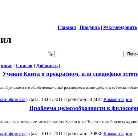
Главная
|
Профиль
|
Рекомендовать
уил
ярные
|
Список
|
Добавить
]
Учение Канта о прекрасном, или специфике эстет
ом обусловлена его общей методологией рассмотрения взаимодействия субъекта и объект
кий философ
Дата: 13.01.2011 Прочитано: 42487
Комментарии
Проблема целесообразности в философ
ельно и многосторонне рассматриваются Кантом в его “Критике способности суждения”
кий философ
Дата: 10.01.2011 Прочитано: 20836
Комментарии