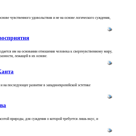
снове чувственного удовольствия и не на основе логического суждения,
 восприятия
здается им на основании отношения человека к сверхчувственному миру,
азности, лежащей в их основе.
Канта
 и на последующее развитие в западноевропейской эстетике
тва
сотой природы, для суждения о которой требуется лишь вкус, и