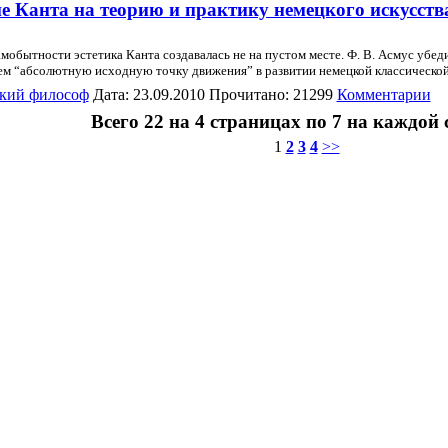
е Канта на теорию и практику немецкого искусства
мобытности эстетика Канта создавалась не на пустом месте. Ф. В. Асмус убед
нем “абсолютную исходную точку движения” в развитии немецкой классической
кий философ
Дата: 23.09.2010 Прочитано: 21299
Комментарии
Всего 22 на 4 страницах по 7 на каждой
1
2
3
4
>>