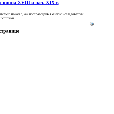
 конца XVIII и нач. XIX в
ительно показал, как несправедливы многие исследователи
 эстетики.
 странице