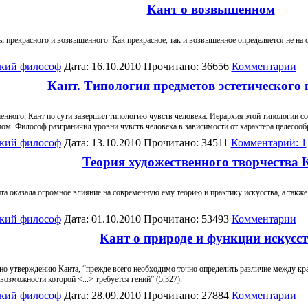
Кант о возвышенном
 прекрасного и возвышенного. Как прекрасное, так и возвышенное определяется не на о
кий философ
Дата: 16.10.2010 Прочитано: 36656
Комментарии
Кант. Типология предметов эстетического
нного, Кант по сути завершил типологию чувств человека. Иерархия этой типологии со
мом. Философ разграничил уровни чувств человека в зависимости от характера целесообр
кий философ
Дата: 13.10.2010 Прочитано: 34511
Комментарий: 1
Теория художественного творчества 
та оказала огромное влияние на современную ему теорию и практику искусства, а также
кий философ
Дата: 01.10.2010 Прочитано: 53493
Комментарии
Кант о природе и функции искусс
сно утверждению Канта, “прежде всего необходимо точно определить различие между кра
возможности которой <...> требуется гений” (5,327).
кий философ
Дата: 28.09.2010 Прочитано: 27884
Комментарии