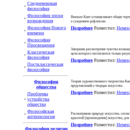
Cредневековая
философия
Философия эпохи
Вначале Кант устанавливает общие черты
возрождения
а суждением рефлексии.
Философия Нового
Подробнее
Разместил:
Немец
времени
Философия
Просвещения
Завершив рассмотрение чувства возвыше
Классическая
цели которого постигаются только разу
философия
Подробнее
Разместил:
Немец
Постклассическая
философия
Философия
Теория художественного творчества Кан
представлений о творцах искусства.
общества
Подробнее
Разместил:
Немец
Проблемы
устройства
общества
Философская
Рассматривая природу искусства, согла
антропология
красотой [произведения] искусства, для 
Подробнее
Разместил:
Немец
Философия религии