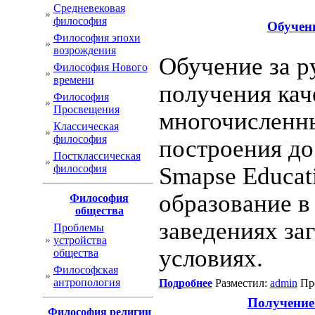
Cредневековая
философия
Обучен
Философия эпохи
возрождения
Обучение за р
Философия Нового
времени
получения кач
Философия
Просвещения
многочисленны
Классическая
философия
построения до
Постклассическая
философия
Smapse Educat
образование в
Философия
общества
заведениях за
Проблемы
устройства
условиях.
общества
Философская
антропология
Подробнее
Разместил:
admin
Про
Получение
Философия религии