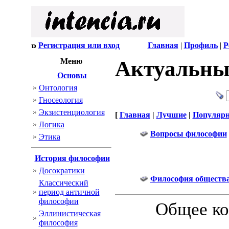
Регистрация или вход
Главная
|
Профиль
|
Р
Меню
Актуальны
Основы
Онтология
Гносеология
Экзистенциология
[
Главная
|
Лучшие
|
Популяр
Логика
Вопросы философии
Этика
История философии
Досократики
Философия обществ
Классический
период античной
философии
Общее ко
Эллинистическая
философия