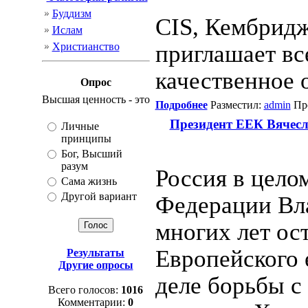
Буддизм
CIS, Кембрид
Ислам
Христианство
приглашает в
качественное 
Опрос
Высшая ценность - это
Подробнее
Разместил:
admin
Про
Президент ЕЕК Вячесл
Личные
принципы
Бог, Высший
разум
Россия в цело
Сама жизнь
Другой вариант
Федерации Вл
многих лет ос
Европейского 
Результаты
Другие опросы
деле борьбы с
Всего голосов:
1016
Комментарии:
0