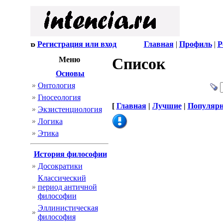
Регистрация или вход
Главная
|
Профиль
|
Р
Список
Меню
Основы
Онтология
Гносеология
[
Главная
|
Лучшие
|
Популяр
Экзистенциология
Логика
Этика
История философии
Досократики
Классический
период античной
философии
Эллинистическая
философия