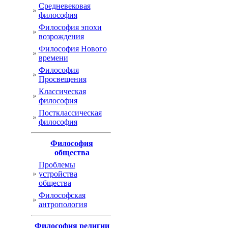
Cредневековая
философия
Философия эпохи
возрождения
Философия Нового
времени
Философия
Просвещения
Классическая
философия
Постклассическая
философия
Философия
общества
Проблемы
устройства
общества
Философская
антропология
Философия религии