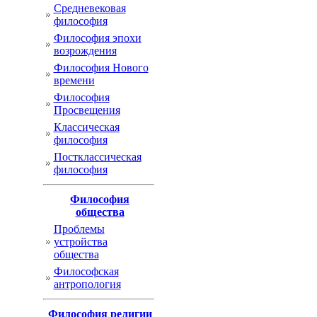
Cредневековая
философия
Философия эпохи
возрождения
Философия Нового
времени
Философия
Просвещения
Классическая
философия
Постклассическая
философия
Философия
общества
Проблемы
устройства
общества
Философская
антропология
Философия религии