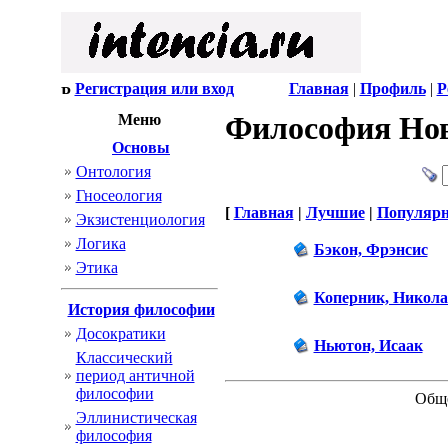
Регистрация или вход
Главная
|
Профиль
|
Р
Философия Нов
Меню
Основы
Онтология
Гносеология
[
Главная
|
Лучшие
|
Популяр
Экзистенциология
Логика
Бэкон, Фрэнсис
Этика
Коперник, Никол
История философии
Досократики
Ньютон, Исаак
Классический
период античной
философии
Обще
Эллинистическая
философия