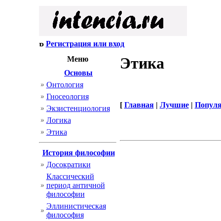
Регистрация или вход
Этика
Меню
Основы
Онтология
Гносеология
[
Главная
|
Лучшие
|
Попул
Экзистенциология
Логика
Этика
История философии
Досократики
Классический
период античной
философии
Эллинистическая
философия