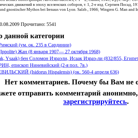
еских движений в эпоху вселенских соборов, т. 1, 2-е изд. Сергиев Посад, 1914; B
nd gnostischer Mythos bei Irenaus von Lyon. Salzb., 1966; Wingren G. Man and Inc
0.08.2009 Прочитано: 5541
о данной категории
ский (ум. ок. 235 в Сардинии)
polite) Жан (8 января 1907— 27 октября 1968)
, Ysaak) бен Соломон Израэли, Исаак Израэ-ли (832/855, Египе
, епископ Ниневийский (2-я пол. 7в.)
ЛЬСКИЙ (Isidorus Hispalensis) (ок. 560-4 апреля 636)
Нет комментариев. Почему бы Вам не 
ожете отправить комментарий анонимно
зарегистрируйтесь
.