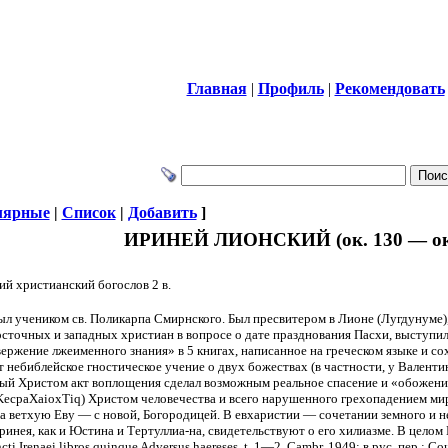
Главная
|
Профиль
|
Рекомендовать
лярные
|
Список
|
Добавить
]
ИРИНЕЙ ЛИОНСКИЙ (ок. 130 — ок.
ий христианский богослов 2 в.
л учеником св. Поликарпа Смирнского. Был пресвитером в Лионе (Лугдунуме),
сточных и западных христиан в вопросе о дате празднования Пасхи, выступил
ржение лжеименного знания» в 5 книгах, написанное на греческом языке и со
ет небиблейское гностическое учение о двух божествах (в частности, у Валенти
ный Христом акт воплощения сделал возможным реальное спасение и «обожение
dvaKecpaXaioxTiq) Христом человечества и всего нарушенного грехопадением м
 а ветхую Еву — с новой, Богородицей. В евхаристии — сочетании земного и 
ринея, как и Юстина и Тертуллиа-на, свидетельствуют о его хилиазме. В цело
ti Irenaei libros quinque Adversus haereses, t. 1—2, Cambr, 1949; в рус. пер.: 