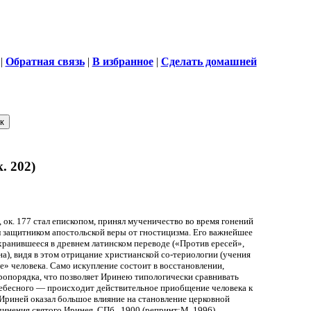
|
Обратная связь
|
В избранное
|
Сделать домашней
 202)
 ок. 177 стал епископом, принял мученичество во время гонений
 защитником апостольской веры от гностицизма. Его важнейшее
хранившееся в древнем латинском переводе («Против ересей»,
на), видя в этом отрицание христианской со-териологии (учения
» человека. Само искупление состоит в восстановлении,
иропорядка, что позволяет Иринею типологически сравнивать
небесного — происходит действительное приобщение человека к
м Ириней оказал большое влияние на становление церковной
Сочинения святого Иринея. СПб., 1900 (репринт:М.,1996).