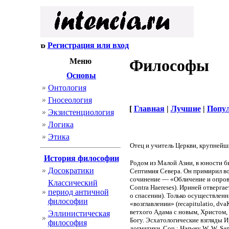
Регистрация или вход
Философы
Меню
Основы
Онтология
Гносеология
[
Главная
|
Лучшие
|
Попу
Экзистенциология
Логика
Этика
Отец и учитель Церкви, крупнейш
История философии
Родом из Малой Азии, в юности бы
Досократики
Септимия Севера. Он примирил во
сочинение — «Обличение и опрове
Классический
Contra Haereses). Ириней отверга
период античной
о спасении). Только осуществлен
философии
«возглавлении» (recapitulatio, 
ветхого Адама с новым, Христом,
Эллинистическая
Богу. Эсхатологические взгляды И
философия
догматики. Соч.: Harwey W. W. Sanc