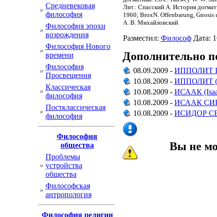
Cредневековая
Лит.: Спасский А. История догматич
философия
1960; BroxN. Offenbarung, Gnosis u
А. В. Михайловский
Философия эпохи
возрождения
Разместил:
Философ
Дата: 1
Философия Нового
Дополнительно п
времени
Философия
08.09.2009 -
ИППОЛИТ Рим
Просвещения
10.08.2009 -
ИППОЛИТ (Ip
Классическая
10.08.2009 -
ИСААК (Isaak
философия
10.08.2009 -
ИСААК СИРИН
Постклассическая
10.08.2009 -
ИСИДОР СЕВИ
философия
Философия
Вы не м
общества
Проблемы
устройства
общества
Философская
антропология
Философия религии