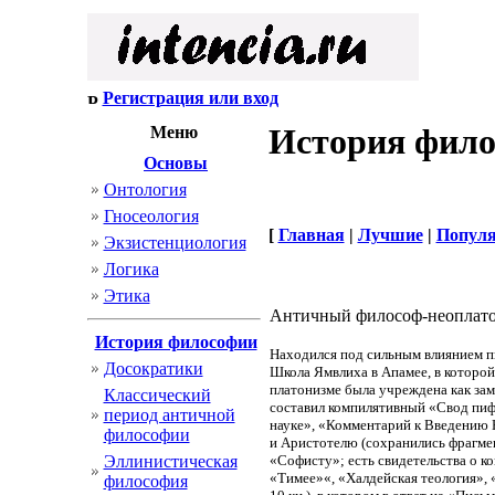
Регистрация или вход
История фил
Меню
Основы
Онтология
Гносеология
[
Главная
|
Лучшие
|
Попул
Экзистенциология
Логика
Этика
Античный философ-неоплатон
История философии
Находился под сильным влиянием п
Досократики
Школа Ямвлиха в Апамее, в которой
платонизме была учреждена как за
Классический
составил компилятивный «Свод пифа
период античной
науке», «Комментарий к Введению Н
философии
и Аристотелю (сохранились фрагме
Эллинистическая
«Софисту»; есть свидетельства о ко
«Тимее»«, «Халдейская теология», 
философия