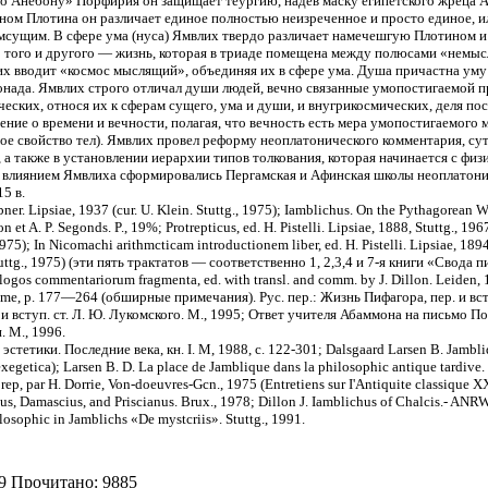
сьмо Анебону» Порфирия он защищает теургию, надев маску египетского жрец
ом Плотина он различает единое полностью неизреченное и просто единое, и
мсущим. В сфере ума (нуса) Ямвлих твердо различает намечешгую Плотином 
о того и другого — жизнь, которая в триаде помещена между полюсами «немысл
 вводит «космос мыслящий», объединяя их в сфере ума. Душа причастна уму 
нада. Ямвлих строго отличал души людей, вечно связанные умопостигаемой п
ческих, относя их к сферам сущего, ума и души, и внугрикосмических, деля 
ие о времени и вечности, полагая, что вечность есть мера умопостигаемого м
ое свойство тел). Ямвлих провел реформу неоплатонического комментария, суть
, а также в установлении иерархии типов толкования, которая начинается с фи
 влиянием Ямвлиха сформировались Пергамская и Афинская школы неоплатониз
5 в.
ner. Lipsiae, 1937 (cur. U. Klein. Stuttg., 1975); Iamblichus. On the Pythagorean Way 
son et A. P. Segonds. P., 19%; Protrepticus, ed. H. Pistelli. Lipsiae, 1888, Stuttg., 
 1975); In Nicomachi arithmcticam introductionem liber, ed. H. Pistelli. Lipsiae, 189
Stuttg., 1975) (эти пять трактатов — соответственно 1, 2,3,4 и 7-я книги «Свода пи
ialogos commentariorum fragmenta, ed. with transl. and comm. by J. Dillon. Leiden, 1
e lame, p. 177—264 (обширные примечания). Рус. пер.: Жизнь Пифагора, пер. и вст
 и вступ. ст. Л. Ю. Лукомского. М., 1995; Ответ учителя Абаммона на письмо По
. М., 1996.
стетики. Последние века, кн. I. М, 1988, с. 122-301; Dalsgaard Larsen В. Jambli
egetica); Larsen B. D. La place de Jamblique dans la philosophic antique tardive.
rep, par H. Dorrie, Von-doeuvres-Gcn., 1975 (Entretiens sur I'Antiquite classique 
us, Damascius, and Priscianus. Brux., 1978; Dillon J. Iamblichus of Chalcis.- ANRW
sophic in Jamblichs «De mystcriis». Stuttg., 1991.
09 Прочитано: 9885