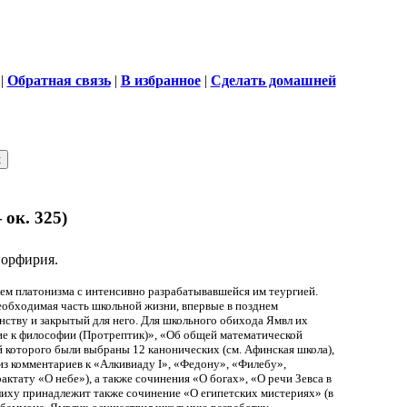
|
Обратная связь
|
В избранное
|
Сделать домашней
 ок. 325)
Порфирия.
ем платонизма с интенсивно разрабатывавшейся им теургией.
еобходимая часть школьной жизни, впервые в позднем
ству и закрытый для него. Для школьного обихода Ямвл их
ие к философии (Протрептик)», «Об общей математической
 которого были выбраны 12 канонических (см. Афинская школа),
з комментариев к «Алкивиаду I», «Федону», «Филебу»,
ктату «О небе»), а также сочинения «О богах», «О речи Зевса в
лиху принадлежит также сочинение «О египетских мистериях» (в