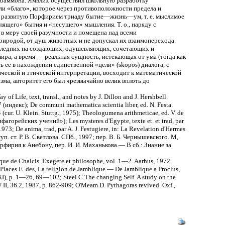
а Абаммона. Ямвлих осуществил школьную разработку
ли «благо», которoe через противоположности предела и
и развитую Порфирием триаду бытие—жизнь—ум, т. е. мыслимое
ящего» бытия и «несущего» мышления. Т. о., наряду с
в меру своей разумности и помещена над всеми
риродой, от душ животных и не допускал их взаимоперехода.
последних на создающих, одушевляющих, сочетающих и
ира, а время — реальная сущность, истекающая от ума (тогда как
 ее в нахождении единственной «цели» (skopos) диалога, с
зической и этической интерпретации, восходит к математической
ма, авторитет его был чрезвычайно велик вплоть до
of Life, text, transl., and notes by J. Dillon and J. Hershbell.
1967 (индекс); De communi mathematica scientia liber, ed. N. Festa.
4 (cur. U. Klein. Stuttg., 1975); Theologumena arithmeticae, ed. V. de
фагорейских учений»); Les mysteres d'Egypte, texte et. et trad, par
973; De anima, trad, par A. J. Festugiere, in: La Revelation d'Hermes
уп. ст. Р. В. Светлова. СПб., 1997; пер. В. Б. Чернышевского. М,
рфирия к Анебону, пер. И. И. Маханькова.— В сб.: Знание за
que de Chalcis. Exegete et philosophe, vol. 1—2. Aarhus, 1972
 Places E. des, La religion de Jamblique.— De Jamblique a Proclus,
XXI), p. 1—26, 69—102; Steel С The changing Self. A study on the
 II, 36.2, 1987, p. 862-909; O'Meam D. Pythagoras revived. Oxf.,