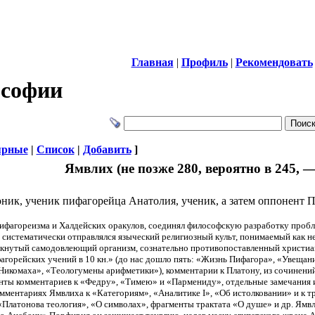
Главная
|
Профиль
|
Рекомендовать
ософии
ярные
|
Список
|
Добавить
]
Ямвлих (не позже 280, вероятно в 245, —
ик, ученик пифагорейца Анатолия, ученик, а затем оппонент 
ифагореизма и Халдейских оракулов, соединял философскую разработку пробл
 систематически отправлялся языческий религиозный культ, понимаемый как н
мкнутый самодовлеющий организм, сознательно противопоставленный христиан
горейских учений в 10 кн.» (до нас дошло пять: «Жизнь Пифагора», «Увещан
икомаха», «Теологумены арифметики»), комментарии к Платону, из сочинений
нты комментариев к «Федру», «Тимею» и «Пармениду», отдельные замечания и
мментариях Ямвлиха к «Категориям», «Аналитике I», «Об истолковании» и к тра
«Платонова теология», «О символах», фрагменты трактата «О душе» и др. Ямв