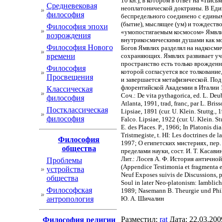
10 кн.), в котором в ответ на «Пи
Cредневековая
неоплатонической доктрины. В Един
философия
беспредельного соединено с едины
(бытие), мыслящее (ум) и тождеств
Философия эпохи
«умопостигаемым космосом» Ямвлих
возрождения
внутрикосмическими душами как мо
Философия Нового
Богов Ямвлих разделял на надкосми
времени
сохраняющих. Ямвлих развивает учен
пространство есть только врожденн
Философия
которой согласуется все толкование
Просвещения
и завершается метафизической. Под
флорентийской Академии в Италии 1
Классическая
Соч.: De vita pythagorica, ed. L. Deub
философия
Atlanta, 1991, trad, franc, par L. Bris
Постклассическая
Lipsiae, 1891 (cur. U. Klein. Stuttg.,
философия
Falco. Lipsiae, 1922 (cur. U. Klein. 
E. des Places. P., 1966; In Platonis d
Tristmegiste, t. HI: Les doctrines d
Философия
1997; О египетских мистериях, пер.
общества
пределами науки, сост. И. Т. Касавин
Лит.: Лосев А. Ф. История античной э
Проблемы
(Appendice Testimonia et fragmenta ex
устройства
Neuf Exposes suivis de Discussions, p
общества
Soul in later Neo-platonism: Iamblich
Философская
1989; Nasemann B. Theurgie und Philo
антропология
Ю. А. Шичалин
Разместил:
rat
Дата: 22.03.20
Философия религии