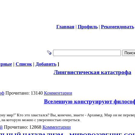
Главная
|
Профиль
|
Рекомендовать
ярные
|
Список
|
Добавить
]
Лингвистическая катастрофа
оф
Прочитано: 13140
Комментарии
Вселенную конструируют филосо
рну мир!" Кто это хвастался? Вы, конечно, знаете - Архимед. Мир он не пере
, на которую можно с уверенностью опереться.
й
Прочитано: 12868
Комментарии