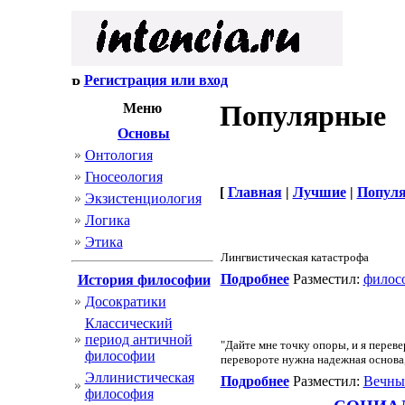
Регистрация или вход
Популярные
Меню
Основы
Онтология
Гносеология
[
Главная
|
Лучшие
|
Попул
Экзистенциология
Логика
Этика
Лингвистическая катастрофа
Подробнее
Разместил:
филос
История философии
Досократики
Классический
период античной
"Дайте мне точку опоры, и я переве
философии
перевороте нужна надежная основа
Эллинистическая
Подробнее
Разместил:
Вечны
философия