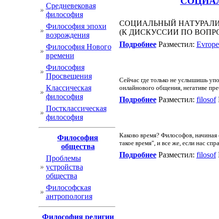
СОЦИАЛ
Cредневековая
философия
СОЦИАЛЬНЫЙ НАТУРАЛИ
Философия эпохи
(К ДИСКУССИИ ПО ВОПР
возрождения
Подробнее
Разместил:
Evrope
Философия Нового
времени
Философия
Просвещения
Сейчас где только не услышишь упо
Классическая
онлайнового общения, негативе пре
философия
Подробнее
Разместил:
filosof
Постклассическая
философия
Каково время? Философов, начиная с
Философия
такое время", и все же, если нас с
общества
Подробнее
Разместил:
filosof
Проблемы
устройства
общества
Философская
антропология
Философия религии