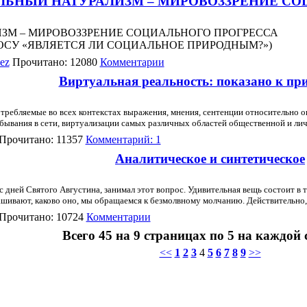
ЬНЫЙ НАТУРАЛИЗМ – МИРОВОЗЗРЕНИЕ СО
ЗМ – МИРОВОЗЗРЕНИЕ СОЦИАЛЬНОГО ПРОГРЕССА
ОСУ «ЯВЛЯЕТСЯ ЛИ СОЦИАЛЬНОЕ ПРИРОДНЫМ?»)
ez
Прочитано: 12080
Комментарии
Виртуальная реальность: показано к п
требляемые во всех контекстах выражения, мнения, сентенции относительно о
бывания в сети, виртуализации самых различных областей общественной и лич
Прочитано: 11357
Комментарий: 1
Аналитическое и синтетическое
 дней Cвятого Августина, занимал этот вопрос. Удивительная вещь состоит в 
прашивают, каково оно, мы обращаемся к безмолвному молчанию. Действительно
Прочитано: 10724
Комментарии
Всего 45 на 9 страницах по 5 на каждой
<<
1
2
3
4
5
6
7
8
9
>>